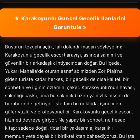
★ Karakoyunlu Guncel Gecelik Ilanlarini
Goruntule »
Buyurun tezgahı açtık, lafı dolandırmadan söyleyelim:
Karakoyunlu gecelik escort arayışı, aslında samimi ve
güvenilir bir arkadaşlık ihtiyacından doğar. Bu ilçede,
Yukarı Mahalle'de oturan esnaf abimizden Zor Plajı'na
giden turiste kadar herkes, bir gecelik de olsa kaliteli bir
sohbetin ve ilginin özlemini çeker. Karakoyunlu’nun havası,
sakinliği başka; ama bu sakinlik bazen yalnızlık hissini de
beraberinde getiriyor. İşte tam bu noktada, işini bilen,
güler yüzlü ve profesyonel bir Karakoyunlu gecelik escort
hizmeti devreye giriyor. Ne yapay bir sohbet, ne hesap
kitap; sadece doğal, ticari bir yaklaşımla, karşılıklı
memnuniyete dayalı bir birliktelikten bahsediyoruz. Bu işte