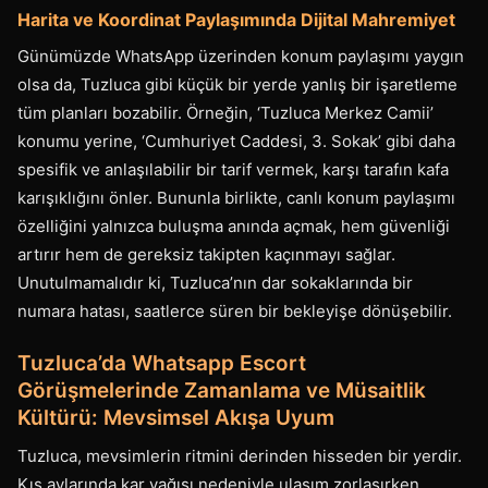
Harita ve Koordinat Paylaşımında Dijital Mahremiyet
Günümüzde WhatsApp üzerinden konum paylaşımı yaygın
olsa da, Tuzluca gibi küçük bir yerde yanlış bir işaretleme
tüm planları bozabilir. Örneğin, ‘Tuzluca Merkez Camii’
konumu yerine, ‘Cumhuriyet Caddesi, 3. Sokak’ gibi daha
spesifik ve anlaşılabilir bir tarif vermek, karşı tarafın kafa
karışıklığını önler. Bununla birlikte, canlı konum paylaşımı
özelliğini yalnızca buluşma anında açmak, hem güvenliği
artırır hem de gereksiz takipten kaçınmayı sağlar.
Unutulmamalıdır ki, Tuzluca’nın dar sokaklarında bir
numara hatası, saatlerce süren bir bekleyişe dönüşebilir.
Tuzluca’da Whatsapp Escort
Görüşmelerinde Zamanlama ve Müsaitlik
Kültürü: Mevsimsel Akışa Uyum
Tuzluca, mevsimlerin ritmini derinden hisseden bir yerdir.
Kış aylarında kar yağışı nedeniyle ulaşım zorlaşırken,