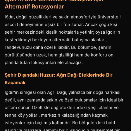
Alternatif Rotasyonlar
Iğdır, doğal güzellikleri ve sakin atmosferiyle üniversiteli
escort deneyimine eşsiz bir fon sunar. Ancak çoğu kişi
şehir merkezindeki klasik noktalarla yetinir; oysa Iğdır'ın
keşfedilmeyi bekleyen alternatif buluşma alanları,
randevunuzu daha özel kılabilir. Bu bölümde, şehrin
gürültüsünden uzak, hem gizliliği hem de konforu ön
planda tutan lokasyonları ele alacağız.
Şehir Dışındaki Huzur: Ağrı Dağı Eteklerinde Bir
Kaçamak
Iğdır'ın simgesi olan Ağrı Dağı, yalnızca bir doğa harikası
değil, aynı zamanda sakin ve özel buluşmalar için ideal bir
ortam sunar. Özellikle dağ eteklerindeki yeşil alanlar ve
tenha köy yolları, merkezin kalabalığından kaçmak
isteyenler için biçilmiş kaftandır. Bu bölgelerdeki hafif
esinti ve manzara, samimi bir diyalog için mükemmel bir