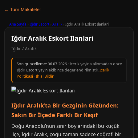
← Tum Makaleler
Ana Sayfa
›
Iğdır Escort
›
Aralık
›
Iğdır Aralık Eskort Ilanlari
Iğdır Aralık Eskort Ilanlari
Iğdır / Aralık
Son guncelleme:
06.07.2026
· Icerik yayina alinmadan once
Iğdır Escort yayin ekibince degerlendirilmistir.
Icerik
Politikasi
·
Ihlal Bildir
Iğdır Aralık’ta Bir Gezginin Gözünden:
Sakin Bir İlçede Farklı Bir Keşif
Doğu Anadolu’nun sınır boylarındaki bu küçük
ilçe, Iğdır Aralık, çoğu zaman sadece coğrafi bir