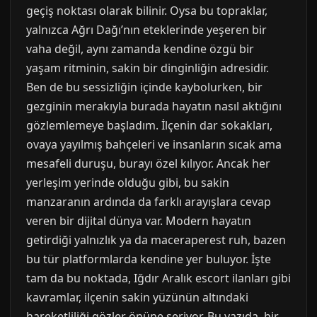
geçiş noktası olarak bilinir. Oysa bu topraklar,
yalnızca Ağrı Dağı’nın eteklerinde yeşeren bir
vaha değil, aynı zamanda kendine özgü bir
yaşam ritminin, sakin bir dinginliğin adresidir.
Ben de bu sessizliğin içinde kaybolurken, bir
gezginin merakıyla burada hayatın nasıl aktığını
gözlemlemeye başladım. İlçenin dar sokakları,
ovaya yayılmış bahçeleri ve insanların sıcak ama
mesafeli duruşu, burayı özel kılıyor. Ancak her
yerleşim yerinde olduğu gibi, bu sakin
manzaranın ardında da farklı arayışlara cevap
veren bir dijital dünya var. Modern hayatın
getirdiği yalnızlık ya da maceraperest ruh, bazen
bu tür platformlarda kendine yer buluyor. İşte
tam da bu noktada, Iğdır Aralık escort ilanları gibi
kavramlar, ilçenin sakin yüzünün altındaki
hareketliliği gözler önüne seriyor. Bu yazıda, bir