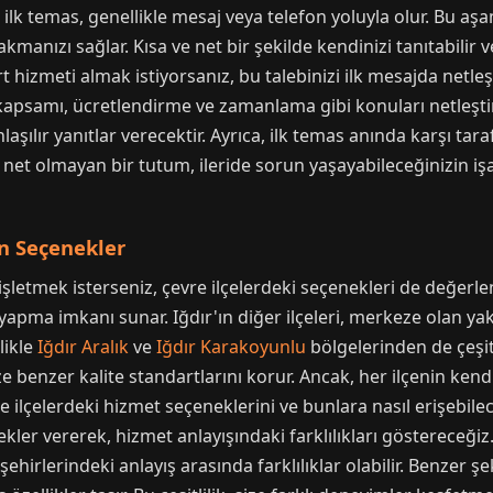
ilk temas, genellikle mesaj veya telefon yoluyla olur. Bu aşam
manızı sağlar. Kısa ve net bir şekilde kendinizi tanıtabilir v
ort hizmeti almak istiyorsanız, bu talebinizi ilk mesajda net
kapsamı, ücretlendirme ve zamanlama gibi konuları netleşt
laşılır yanıtlar verecektir. Ayrıca, ilk temas anında karşı ta
 net olmayan bir tutum, ileride sorun yaşayabileceğinizin işare
en Seçenekler
şletmek isterseniz, çevre ilçelerdeki seçenekleri de değerlend
yapma imkanı sunar. Iğdır'ın diğer ilçeleri, merkeze olan yak
likle
Iğdır Aralık
ve
Iğdır Karakoyunlu
bölgelerinden de çeşit
ze benzer kalite standartlarını korur. Ancak, her ilçenin ken
lçelerdeki hizmet seçeneklerini ve bunlara nasıl erişebileceğ
kler vererek, hizmet anlayışındaki farklılıkları göstereceği
şehirlerindeki anlayış arasında farklılıklar olabilir. Benzer şe