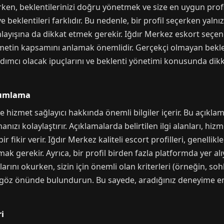
ırken, beklentilerinizi doğru yönetmek ve size en uygun pro
 beklentileri farklıdır. Bu nedenle, bir profil seçerken yalnızc
yışına da dikkat etmek gerekir. Iğdır Merkez eskort seçene
tin kapsamını anlamak önemlidir. Gerçekçi olmayan beklentile
mcı olacak ipuçlarını ve beklenti yönetimi konusunda dikk
rumlama
le hizmet sağlayıcı hakkında önemli bilgiler içerir. Bu açıkla
anızı kolaylaştırır. Açıklamalarda belirtilen ilgi alanları, hiz
bir fikir verir. Iğdır Merkez kaliteli escort profilleri, genellikl
ak gerekir. Ayrıca, bir profil birden fazla platformda yer alıy
larını okurken, sizin için önemli olan kriterleri (örneğin, soh
ürü) göz önünde bulundurun. Bu sayede, aradığınız deneyime e
i