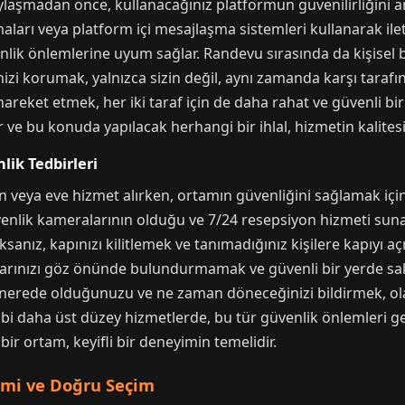
laşmadan önce, kullanacağınız platformun güvenilirliğini a
arı veya platform içi mesajlaşma sistemleri kullanarak ilet
enlik önlemlerine uyum sağlar. Randevu sırasında da kişisel bil
izi korumak, yalnızca sizin değil, aynı zamanda karşı taraf
 hareket etmek, her iki taraf için de daha rahat ve güvenli b
r ve bu konuda yapılacak herhangi bir ihlal, hizmetin kalitesi
ik Tedbirleri
veya eve hizmet alırken, ortamın güvenliğini sağlamak için ba
enlik kameralarının olduğu ve 7/24 resepsiyon hizmeti sunan
sanız, kapınızı kilitlemek ve tanımadığınız kişilere kapıyı 
arınızı göz önünde bulundurmamak ve güvenli bir yerde sakla
 nerede olduğunuzu ve ne zaman döneceğinizi bildirmek, ola
gibi daha üst düzey hizmetlerde, bu tür güvenlik önlemleri ge
 bir ortam, keyifli bir deneyimin temelidir.
imi ve Doğru Seçim