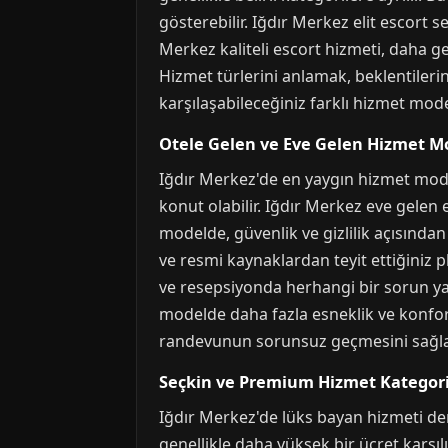
gösterebilir. Iğdır Merkez elit escort s
Merkez kaliteli escort hizmeti, daha gen
Hizmet türlerini anlamak, beklentileri
karşılaşabileceğiniz farklı hizmet mode
Otele Gelen ve Eve Gelen Hizmet Mo
Iğdır Merkez'de en yaygın hizmet modell
konut olabilir. Iğdır Merkez eve gelen 
modelde, güvenlik ve gizlilik açısında
ve resmi kaynaklardan teyit ettiğiniz p
ve resepsiyonda herhangi bir sorun yaş
modelde daha fazla esneklik ve konfo
randevunun sorunsuz geçmesini sağla
Seçkin ve Premium Hizmet Kategori
Iğdır Merkez'de lüks bayan hizmeti den
genellikle daha yüksek bir ücret karşıl