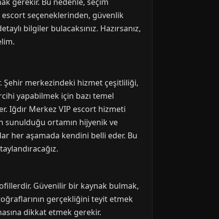
ak gerekir. Bu nedenle, seçim
z escort seçeneklerinden, güvenlik
taylı bilgiler bulacaksınız. Hazırsanız,
elim.
. Şehir merkezindeki hizmet çeşitliliği,
ercihi yapabilmek için bazı temel
ler. Iğdır Merkez VIP escort hizmeti
etin sunulduğu ortamın hijyenik ve
ar her aşamada kendini belli eder. Bu
taylandıracağız.
fillerdir. Güvenilir bir kaynak bulmak,
ğraflarının gerçekliğini teyit etmek
lmasına dikkat etmek gerekir.