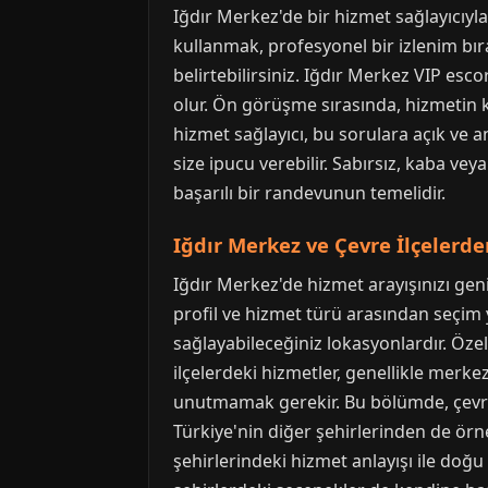
Iğdır Merkez'de bir hizmet sağlayıcıyla 
kullanmak, profesyonel bir izlenim bırak
belirtebilirsiniz. Iğdır Merkez VIP esc
olur. Ön görüşme sırasında, hizmetin 
hizmet sağlayıcı, bu sorulara açık ve an
size ipucu verebilir. Sabırsız, kaba veya
başarılı bir randevunun temelidir.
Iğdır Merkez ve Çevre İlçelerd
Iğdır Merkez'de hizmet arayışınızı geni
profil ve hizmet türü arasından seçim 
sağlayabileceğiniz lokasyonlardır. Özel
ilçelerdeki hizmetler, genellikle merke
unutmamak gerekir. Bu bölümde, çevre i
Türkiye'nin diğer şehirlerinden de örne
şehirlerindeki hizmet anlayışı ile doğu 