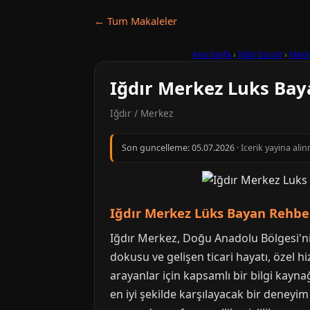
← Tum Makaleler
Ana Sayfa
›
Iğdır Escort
›
Merk
Iğdır Merkez Luks Bay
Iğdır / Merkez
Son guncelleme:
05.07.2026
· Icerik yayina ali
Iğdır Merkez Lüks Bayan Rehber
Iğdır Merkez, Doğu Anadolu Bölgesi'nin 
dokusu ve gelişen ticari hayatı, özel h
arayanlar için kapsamlı bir bilgi kayna
en iyi şekilde karşılayacak bir deneyim 