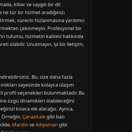
ada, kibar ve saygılı bir dil
e ne tür bir hizmet aradığınızı
leştirmek, sürecin hızlanmasına yardımcı
irmekten çekinmeyin. Profesyonel bir
rafın tutumu, hizmetin kalitesi hakkında
ti olabilir. Unutmayın, iyi bir iletişim,
irebilirsiniz. Bu, size daha fazla
ınlıkları sayesinde kolayca ulaşım
li profil seçenekleri bulunmaktadır. Bu
dine özgü dinamikleri olabileceğini
inizi kısaca ele alacağız. Ayrıca,
z. Örneğin,
Çanakkale
gibi batı
kilde,
Mardin
ve
Adıyaman
gibi