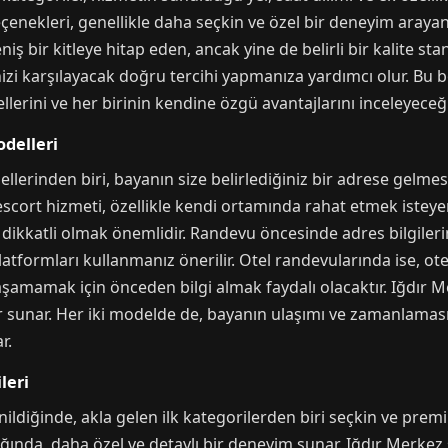
eçenekleri, genellikle daha seçkin ve özel bir deneyim arayanl
iş bir kitleye hitap eden, ancak yine de belirli bir kalite st
nizi karşılayacak doğru tercihi yapmanıza yardımcı olur. Bu
llerini ve her birinin kendine özgü avantajlarını inceleyeceğ
delleri
erinden biri, bayanın size belirlediğiniz bir adrese gelmesidi
escort hizmeti, özellikle kendi ortamında rahat etmek isteyen
n dikkatli olmak önemlidir. Randevu öncesinde adres bilgileri
latformları kullanmanız önerilir. Otel randevularında ise, o
amamak için önceden bilgi almak faydalı olacaktır. Iğdır Me
r sunar. Her iki modelde de, bayanın ulaşımı ve zamanlama
r.
leri
ildiğinde, akla gelen ilk kategorilerden biri seçkin ve premi
ığında, daha özel ve detaylı bir deneyim sunar. Iğdır Merkez 