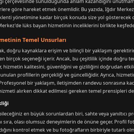
saygı çerçevesinde sunulduğunda anlam kazandığını unutmam
terlere göre hareket etmek önemlidir. Bu yazıda, Iğdır Merke
klenti yönetimine kadar birçok konuda size yol gösterecek de
erkez'de lüks bayan hizmetinin inceliklerini birlikte keşfed
zmetinin Temel Unsurları
k, doğru kaynaklara erişim ve bilinçli bir yaklaşım gerektirir
en birçok seçeneği içerir. Ancak, bu çeşitlilik içinde doğru t
 hizmetin kalitesini, güvenliğini ve gizliliğini doğrudan etki
, sunulan profillerin gerçekliği ve güncelliğidir. Ayrıca, hizm
Profesyonel bir yaklaşım, iletişimden randevu sonrasına kad
izmeti alırken dikkat edilmesi gereken temel prensipleri de
liği
leceğiniz en büyük sorunlardan biri, sahte veya yanıltıcı pro
ıra, olası olumsuz deneyimlerin de önüne geçer. Profil foto
dığını kontrol etmek ve bu fotoğrafların birbiriyle tutarlı o