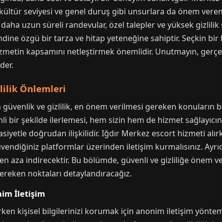
 kültür seviyesi ve genel duruş gibi unsurlara da önem veren p
daha uzun süreli randevular, özel talepler ve yüksek gizlilik 
ndine özgü bir tarza ve hitap yeteneğine sahiptir. Seçkin bir 
zmetin kapsamını netleştirmek önemlidir. Unutmayın, gerçek 
der.
lilik Önlemleri
güvenlik ve gizlilik, en önem verilmesi gereken konuların başı
i bir şekilde ilerlemesi, hem sizin hem de hizmet sağlayıcı
yetle doğrudan ilişkilidir. Iğdır Merkez escort hizmeti alırke
endiğiniz platformlar üzerinden iletişim kurmalısınız. Ayrı
ri en aza indirecektir. Bu bölümde, güvenli ve gizliliğe önem
ereken noktaları detaylandıracağız.
nim İletişim
ken kişisel bilgilerinizi korumak için anonim iletişim yönteml