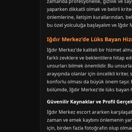
zamanda profesyonellik, gizlilik ve 
yaparken dikkatli olmak ve belirli kri
önlemlerine, iletişim kurallarından, be
bu özel yolculuğa başlayalım ve Iğdır M
Iğdır Merkez'de Lüks Bayan Hi
Iğdır Merkez'de kaliteli bir hizmet alma
farklı zevklere ve beklentilere hitap ed
unsurları bilmek önemlidir. Bu unsurlar,
arayışında olanlar için öncelikli kriter
konforlu olması da büyük önem taşır. 
bölümde, Iğdır Merkez'de lüks bayan h
Güvenilir Kaynaklar ve Profil Gerçek
Iğdır Merkez escort ararken karşılaşabi
zaman ve emek kaybını önlemenin yanı s
için, birden fazla fotoğrafın olup olma