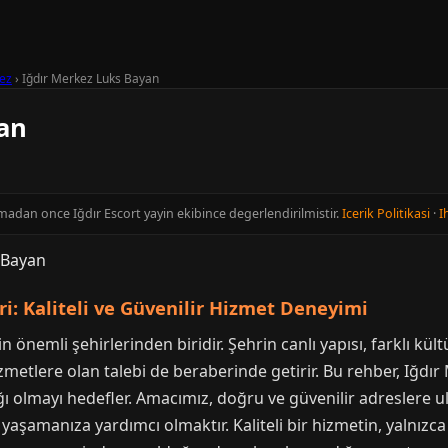
ez
›
Iğdır Merkez Luks Bayan
an
nmadan once Iğdır Escort yayin ekibince degerlendirilmistir.
Icerik Politikasi
·
I
i: Kaliteli ve Güvenilir Hizmet Deneyimi
önemli şehirlerinden biridir. Şehrin canlı yapısı, farklı kült
izmetlere olan talebi de beraberinde getirir. Bu rehber, Iğdı
ğı olmayı hedefler. Amacımız, doğru ve güvenilir adreslere u
yaşamanıza yardımcı olmaktır. Kaliteli bir hizmetin, yalnızca fi