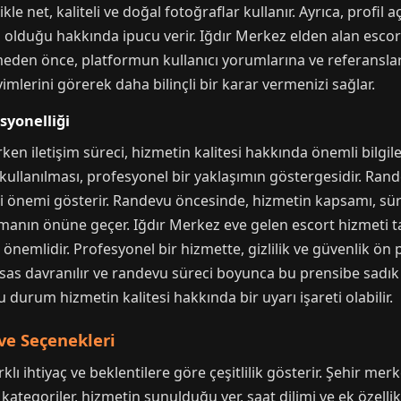
kle net, kaliteli ve doğal fotoğraflar kullanır. Ayrıca, profil
 olduğu hakkında ipucu verir. Iğdır Merkez elden alan escor
meden önce, platformun kullanıcı yorumlarına ve referansları
mlerini görerek daha bilinçli bir karar vermenizi sağlar.
syonelliği
ken iletişim süreci, hizmetin kalitesi hakkında önemli bilgile
dili kullanılması, profesyonel bir yaklaşımın göstergesidir. Rand
ği önemi gösterir. Randevu öncesinde, hizmetin kapsamı, süre
şılmanın önüne geçer. Iğdır Merkez eve gelen escort hizmeti t
emlidir. Profesyonel bir hizmette, gizlilik ve güvenlik ön p
sas davranılır ve randevu süreci boyunca bu prensibe sadık ka
 durum hizmetin kalitesi hakkında bir uyarı işareti olabilir.
ve Seçenekleri
klı ihtiyaç ve beklentilere göre çeşitlilik gösterir. Şehir me
Bu kategoriler, hizmetin sunulduğu yer, saat dilimi ve ek özelli