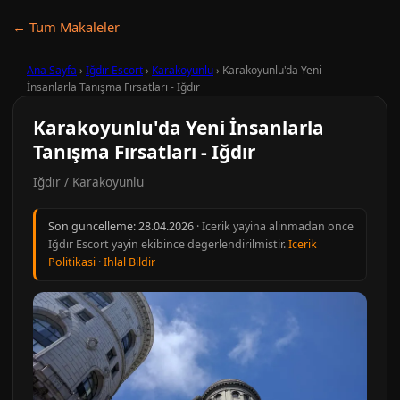
← Tum Makaleler
Ana Sayfa
›
Iğdır Escort
›
Karakoyunlu
›
Karakoyunlu'da Yeni
İnsanlarla Tanışma Fırsatları - Iğdır
Karakoyunlu'da Yeni İnsanlarla
Tanışma Fırsatları - Iğdır
Iğdır / Karakoyunlu
Son guncelleme:
28.04.2026
· Icerik yayina alinmadan once
Iğdır Escort yayin ekibince degerlendirilmistir.
Icerik
Politikasi
·
Ihlal Bildir